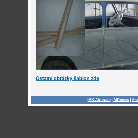
Ostatní obrázky šablon zde
|
MK Airbrush
|
AIRnews
|
Ast