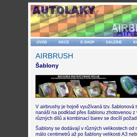
ÚVOD
AKCE
E-SHOP
GALERIE
K
AIRBRUSH
Šablony
V airbrushy je hojně využívaná tzv. šablonová t
nanáší na podklad přes šablonu zhotovenou z 
různých dílů a kombinací barev se docílí pož
Šablony se dodávají v různých velikostech od m
málo centimetrů až po šablony velikosti A3 neb