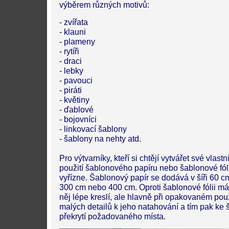
výběrem různých motivů:
- zvířata
- klauni
- plameny
- rytíři
- draci
- lebky
- pavouci
- piráti
- květiny
- ďablové
- bojovníci
- linkovací šablony
- šablony na nehty atd.
Pro výtvarníky, kteří si chtějí vytvářet své vlas
použití šablonového papíru nebo šablonové fól
vyřízne. Šablonový papír se dodává v šíři 60 cm
300 cm nebo 400 cm. Oproti šablonové fólii má 
něj lépe kreslí, ale hlavně při opakovaném pou
malých detailů k jeho natahování a tím pak k
překrytí požadovaného místa.