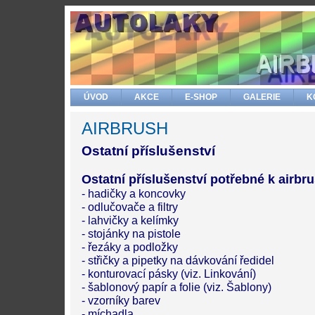
ÚVOD
AKCE
E-SHOP
GALERIE
K
AIRBRUSH
Ostatní příslušenství
Ostatní příslušenství potřebné k airbr
- hadičky a koncovky
- odlučovače a filtry
- lahvičky a kelímky
- stojánky na pistole
- řezáky a podložky
- střičky a pipetky na dávkování ředidel
- konturovací pásky (viz. Linkování)
- šablonový papír a folie (viz. Šablony)
- vzorníky barev
- míchadla