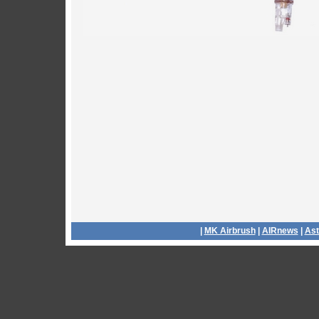
|
MK Airbrush
|
AIRnews
|
Ast