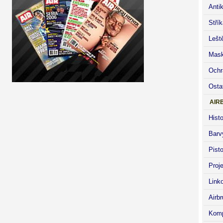
Anti
Stří
Lešt
Mask
Ochr
Osta
AIR
Histo
Barv
Pisto
Proj
Link
Airb
Komp