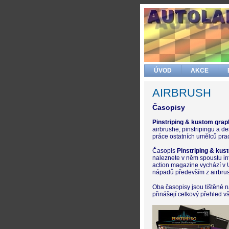
ÚVOD
AKCE
AIRBRUSH
Časopisy
Pinstriping & kustom gra
airbrushe, pinstripingu a d
práce ostatních umělců prac
Časopis
Pinstriping & ku
naleznete v něm spoustu inf
action magazine vychází v 
nápadů především z airbru
Oba časopisy jsou tištěné 
přinášejí celkový přehled v