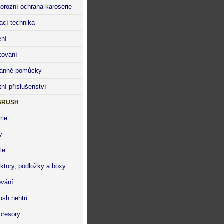
korozní ochrana karoserie
kací technika
ění
ování
anné pomůcky
tní příslušenství
BRUSH
rie
y
le
ektory, podložky a boxy
ování
rush nehtů
resory