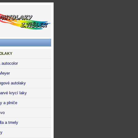
OLAKY
 autocolor
Meyer
ngové autolaky
arvé krycí laky
y a plniče
ivo
dla a tmely
ty