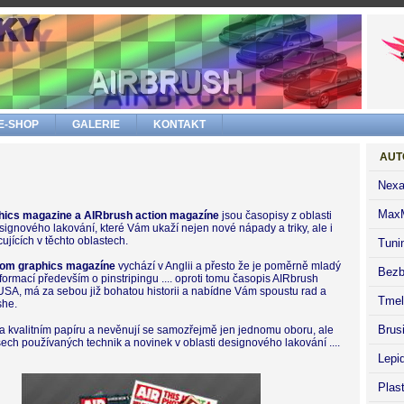
E-SHOP
GALERIE
KONTAKT
AUT
Nexa
Max
phics magazine a AIRbrush action magazíne
jsou časopisy z oblasti
esignového lakování, které Vám ukaží nejen nové nápady a triky, ale i
ujících v těchto oblastech.
Tuni
stom graphics magazíne
vychází v Anglii a přesto že je poměrně mladý
Bezb
ormací především o pinstripingu .... oproti tomu časopis AIRbrush
USA, má za sebou již bohatou historii a nabídne Vám spoustu rad a
Tmel
she.
Brus
na kvalitním papíru a nevěnují se samozřejmě jen jednomu oboru, ale
šech používaných technik a novinek v oblasti designového lakování ....
Lepi
Plas