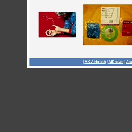
|
MK Airbrush
|
AIRnews
|
Ast