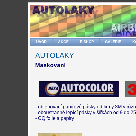
ÚVOD
AKCE
E-SHOP
GALERIE
K
AUTOLAKY
Maskovaní
- oblepovací papírové pásky od firmy 3M v růz
- oboustranné lepící pásky v šířkách od 9 do 25 
- CQ folie a papíry