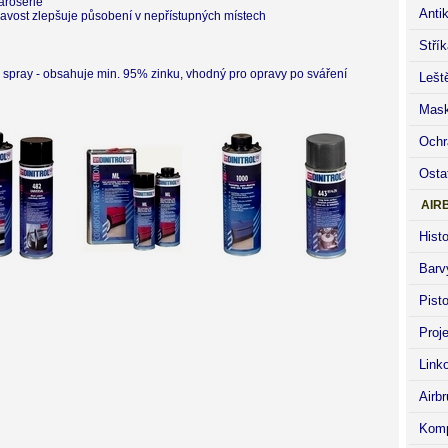
karoserie
Anti
kavost zlepšuje působení v nepřístupných místech
Stří
d spray - obsahuje min. 95% zinku, vhodný pro opravy po sváření
Lešt
Mask
Ochr
Osta
AIR
Histo
Barv
Pisto
Proj
Link
Airb
Komp