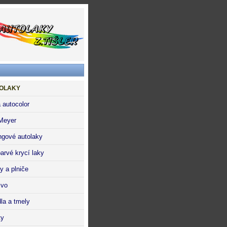
OLAKY
 autocolor
Meyer
ngové autolaky
arvé krycí laky
y a plniče
ivo
dla a tmely
ty