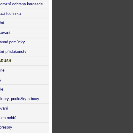
korozní ochrana karoserie
kací technika
ění
ování
anné pomůcky
tní příslušenství
BRUSH
rie
y
le
ektory, podložky a boxy
ování
rush nehtů
resory