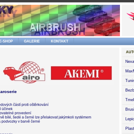
E-SHOP
GALERIE
KONTAKT
AUT
Nexa
Max
Tuni
Bezb
aroserie
Tmel
dových částí proti oštěrkování
í účinek
Brus
kovatelné provedení
rvě bílé, šedé a černé lze přelakovat jakýmkoli systémem
Lepi
a podvozky v barvě černé
Plas