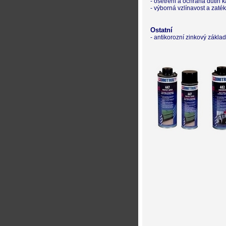
- ošetření a ochrana dutin 
- výborná vzlínavost a zaté
Ostatní
- antikorozní zinkový zákla