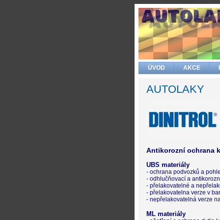
ÚVOD
AKCE
AUTOLAKY
Antikorozní ochrana k
UBS materiály
- ochrana podvozků a pohle
- odhlučňovací a antikorozn
- přelakovatelné a nepřela
- přelakovatelna verze v ba
- nepřelakovatelná verze n
ML materiály