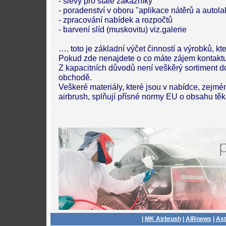
- slevy pro stálé zákazníky
- poradenství v oboru "aplikace nátěrů a autola
- zpracování nabídek a rozpočtů
- barvení slíd (muskovitu) viz.galerie
…. toto je základní výčet činností a výrobků, k
Pokud zde nenajdete o co máte zájem kontaktu
Z kapacitních důvodů není veškěrý sortiment 
obchodě.
Veškeré materiály, které jsou v nabídce, zejmé
airbrush, splňují přísné normy EU o obsahu těk
|
MK Airbrush
|
AIRnews
|
Ast