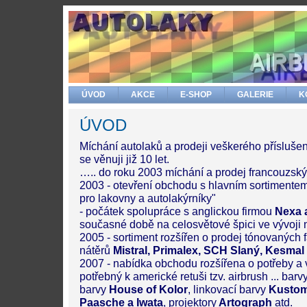
ÚVOD
AKCE
E-SHOP
GALERIE
K
ÚVOD
Míchání autolaků a prodeji veškerého příslušen
se věnuji již 10 let.
….. do roku 2003 míchání a prodej francouzsk
2003 - otevření obchodu s hlavním sortimentem 
pro lakovny a autolakýrníky"
- počátek spolupráce s anglickou firmou
Nexa 
současné době na celosvětové špici ve vývoji n
2005 - sortiment rozšířen o prodej tónovaných 
nátěrů
Mistral, Primalex, SCH Slaný, Kesmal 
2007 - nabídka obchodu rozšířena o potřeby a
potřebný k americké retuši tzv. airbrush ... barv
barvy
House of Kolor
, linkovací barvy
Kusto
Paasche a Iwata
, projektory
Artograph
atd.