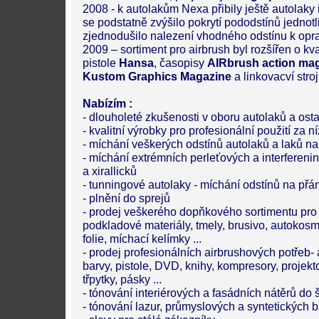
2008 - k autolakům Nexa přibily ještě autolaky i
se podstatně zvýšilo pokrytí pododstínů jednotl
zjednodušilo nalezení vhodného odstínu k opr
2009 – sortiment pro airbrush byl rozšířen o k
pistole
Hansa
, časopisy
AIRbrush action ma
Kustom Graphics Magazine
a linkovacví stro
Nabízím :
- dlouholeté zkušenosti v oboru autolaků a osta
- kvalitní výrobky pro profesionální použití za 
- míchání veškerých odstínů autolaků a laků n
- míchání extrémních perleťových a interfereni
a xirallicků
- tunningové autolaky - míchání odstínů na přá
- plnění do sprejů
- prodej veškerého dopňkového sortimentu pro 
podkladové materiály, tmely, brusivo, autokos
folie, míchací kelímky ...
- prodej profesionálních airbrushových potřeb- 
barvy, pistole, DVD, knihy, kompresory, projekto
třpytky, pásky ...
- tónování interiérových a fasádních nátěrů do 
- tónování lazur, průmyslových a syntetických 