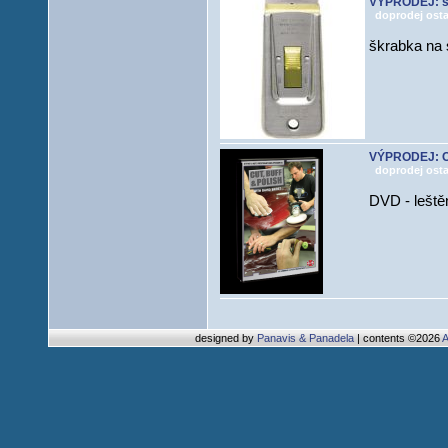
VÝPRODEJ: šk
doprodej osta
škrabka na 
VÝPRODEJ: C
doprodej osta
DVD - leště
designed by
Panavis & Panadela
| contents ©2026
A