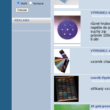
Vložit
Vymazat
VÝPRODEJ: br
doprodej osta
REKLAMA
různé hrubo
napište do
suchý zip
průměr 15
6 děr
VÝPRODEJ: v
doprodej osta
vzorník cha
vzorník třpyt
doprodej osta
stříkaný vzo
2K gold green
2K celolaky met