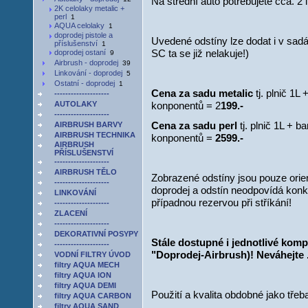
Na střední auto potřebujete cca. 2 l
2K celolaky metalic +
perl
1
AQUA celolaky
1
doprodej pistole a
Uvedené odstíny lze dodat i v sad
příslušenství
1
SC ta se již nelakuje!)
doprodej ostaní
9
Airbrush - doprodej
39
Linkování - doprodej
5
Ostatní - doprodej
1
Cena za sadu metalic
tj. plnič 1L
--------------------
AUTOLAKY
konponentů = 2
199.-
--------------------
Cena za sadu perl
tj. plnič 1L + b
AIRBRUSH BARVY
AIRBRUSH TECHNIKA
konponentů =
2599.-
AIRBRUSH
PŘÍSLUŠENSTVÍ
--------------------
AIRBRUSH TĚLO
Zobrazené odstíny jsou pouze orie
--------------------
doprodej a odstín neodpovídá konkr
LINKOVÁNÍ
případnou rezervou při stříkání!
--------------------
ZLACENÍ
--------------------
DEKORATIVNÍ POSYPY
Stále dostupné i jednotlivé komp
--------------------
"Doprodej-Airbrush)! Neváhejte .
VODNÍ FILTRY ÚVOD
filtry AQUA MECH
filtry AQUA ION
filtry AQUA DEMI
Použití a kvalita obdobné jako třeb
filtry AQUA CARBON
filtry AQUA SAND