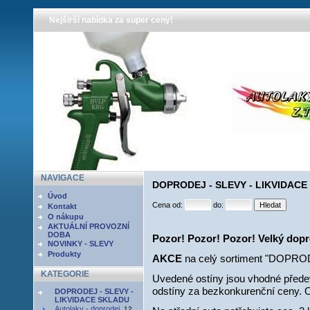
Nejširší nabídka za super ceny!
NAVIGACE
DOPRODEJ - SLEVY - LIKVIDACE 
Úvod
Cena od:
do:
Kontakt
O nákupu
AKTUÁLNÍ PROVOZNÍ
DOBA
Pozor! Pozor! Pozor! Velký dopr
NOVINKY - SLEVY
Produkty
AKCE
na celý sortiment "DOPR
KATEGORIE
Uvedené ostíny jsou vhodné přede
odstíny za bezkonkurenční ceny. Od
DOPRODEJ - SLEVY -
LIKVIDACE SKLADU
Autolaky - doprodej
12