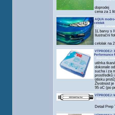
doprodej
cena za 1 li
AQUA modro-ze
celolak
AQUA celolak
1L barvy s 
Ilustrační fo
celolak na 
VÝPRODEJ: 3
Performance M
doprodej osta
utěrka tkan
dokonale ods
sucha i za 
prostředků 
otisku prstů
Životnost je
95 oC (po p
VÝPRODEJ: MA
doprodej osta
Detail Prep 