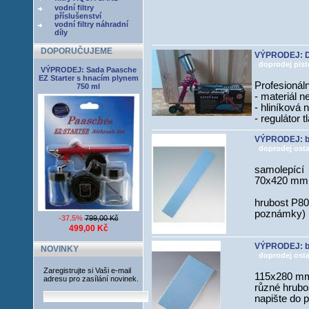
vodní filtry
příslušenství
vodní filtry náhradní
díly
DOPORUČUJEME
VÝPRODEJ: Du
doprodej pisto
VÝPRODEJ: Sada Paasche
EZ Starter s hnacím plynem
Profesionál
750 ml
- materiál n
- hliníková
- regulátor
VÝPRODEJ: br
doprodej osta
samolepící
70x420 mm
hrubost P80
poznámky)
-37.5%
799,00 Kč
499,00 Kč
VÝPRODEJ: b
NOVINKY
doprodej osta
Zaregistrujte si Vaši e-mail
115x280 m
adresu pro zasílání novinek.
různé hrubo
napište do