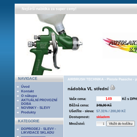
Nejširší nabídka za super ceny!
NAVIGACE
AIRBRUSH TECHNIKA - Pistole Paasche - př
Úvod
nádobka VL střední
Kontakt
O nákupu
Vaše cena:
Kč s DPH
AKTUÁLNÍ PROVOZNÍ
DOBA
Běžná cena:
349,00 Kč
NOVINKY - SLEVY
Ušetříte - sleva:
57.31% / 200,00 Kč
Produkty
Dostupnost:
skladem
KATEGORIE
Množství:
DOPRODEJ - SLEVY -
LIKVIDACE SKLADU
--------------------