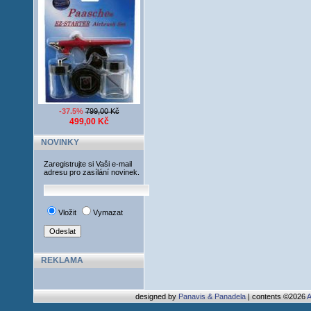
-37.5%
799,00 Kč
499,00 Kč
NOVINKY
Zaregistrujte si Vaši e-mail
adresu pro zasílání novinek.
Vložit
Vymazat
REKLAMA
designed by
Panavis & Panadela
| contents ©2026
A