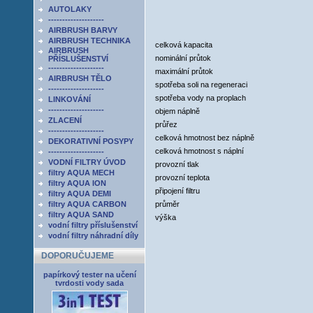
AUTOLAKY
--------------------
AIRBRUSH BARVY
AIRBRUSH TECHNIKA
celková kapacita
AIRBRUSH
nominální průtok
PŘÍSLUŠENSTVÍ
--------------------
maximální průtok
AIRBRUSH TĚLO
spotřeba soli na regeneraci
--------------------
spotřeba vody na proplach
LINKOVÁNÍ
--------------------
objem náplně
ZLACENÍ
průřez
--------------------
celková hmotnost bez náplně
DEKORATIVNÍ POSYPY
celková hmotnost s náplní
--------------------
VODNÍ FILTRY ÚVOD
provozní tlak
filtry AQUA MECH
provozní teplota
filtry AQUA ION
připojení filtru
filtry AQUA DEMI
filtry AQUA CARBON
průměr
filtry AQUA SAND
výška
vodní filtry příslušenství
vodní filtry náhradní díly
DOPORUČUJEME
papírkový tester na učení
tvrdosti vody sada