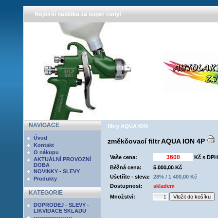
Nejširší nabídka za super ceny!
NAVIGACE
filtry AQUA ION
Úvod
změkčovací filtr AQUA ION 4P
Kontakt
O nákupu
Vaše cena:
Kč s DPH
AKTUÁLNÍ PROVOZNÍ
DOBA
Běžná cena:
5 000,00 Kč
NOVINKY - SLEVY
Ušetříte - sleva:
28% / 1 400,00 Kč
Produkty
Dostupnost:
skladem
KATEGORIE
Množství:
DOPRODEJ - SLEVY -
LIKVIDACE SKLADU
--------------------