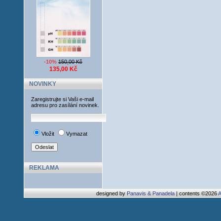
-10%
150,00 Kč
135,00 Kč
NOVINKY
Zaregistrujte si Vaši e-mail
adresu pro zasílání novinek.
Vložit
Vymazat
REKLAMA
designed by
Panavis & Panadela
| contents ©2026
A