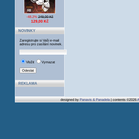
-48.2%
249,00 Kč
129,00 Kč
NOVINKY
Zaregistrujte si Vaši e-mail
adresu pro zasílání novinek.
Vložit
Vymazat
REKLAMA
designed by
Panavis & Panadela
| contents ©2026
A