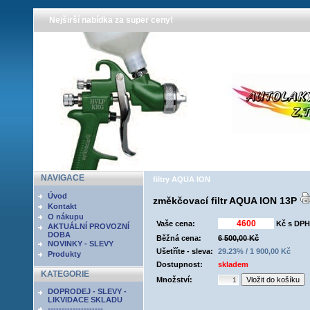
Nejširší nabídka za super ceny!
NAVIGACE
filtry AQUA ION
Úvod
změkčovací filtr AQUA ION 13P
Kontakt
O nákupu
Vaše cena:
Kč s DPH
AKTUÁLNÍ PROVOZNÍ
DOBA
Běžná cena:
6 500,00 Kč
NOVINKY - SLEVY
Ušetříte - sleva:
29.23% / 1 900,00 Kč
Produkty
Dostupnost:
skladem
KATEGORIE
Množství:
DOPRODEJ - SLEVY -
LIKVIDACE SKLADU
--------------------