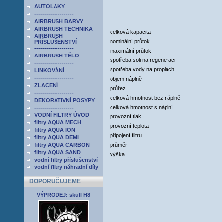
AUTOLAKY
--------------------
AIRBRUSH BARVY
AIRBRUSH TECHNIKA
celková kapacita
AIRBRUSH
nominální průtok
PŘÍSLUŠENSTVÍ
--------------------
maximální průtok
AIRBRUSH TĚLO
spotřeba soli na regeneraci
--------------------
spotřeba vody na proplach
LINKOVÁNÍ
--------------------
objem náplně
ZLACENÍ
průřez
--------------------
celková hmotnost bez náplně
DEKORATIVNÍ POSYPY
celková hmotnost s náplní
--------------------
VODNÍ FILTRY ÚVOD
provozní tlak
filtry AQUA MECH
provozní teplota
filtry AQUA ION
připojení filtru
filtry AQUA DEMI
filtry AQUA CARBON
průměr
filtry AQUA SAND
výška
vodní filtry příslušenství
vodní filtry náhradní díly
DOPORUČUJEME
VÝPRODEJ: skull H8