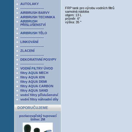
AUTOLAKY
FRP tank pro výrobu vodních filtrů
--------------------
samotná nádoba
AIRBRUSH BARVY
objem: 13 L
AIRBRUSH TECHNIKA
průměr: 6"
AIRBRUSH
výška: 35 "
PŘÍSLUŠENSTVÍ
--------------------
AIRBRUSH TĚLO
--------------------
LINKOVÁNÍ
--------------------
ZLACENÍ
--------------------
DEKORATIVNÍ POSYPY
--------------------
VODNÍ FILTRY ÚVOD
filtry AQUA MECH
filtry AQUA ION
filtry AQUA DEMI
filtry AQUA CARBON
filtry AQUA SAND
vodní filtry příslušenství
vodní filtry náhradní díly
DOPORUČUJEME
pozlacovačský tupovací
štětec 2M