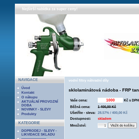
Nejširší nabídka za super ceny!
NAVIGACE
vodní filtry náhradní díly
Úvod
sklolaminátová nádoba - FRP tan
Kontakt
O nákupu
Vaše cena:
Kč s DPH
AKTUÁLNÍ PROVOZNÍ
DOBA
Běžná cena:
1 400,00 Kč
NOVINKY - SLEVY
Ušetříte - sleva:
28.57% / 400,00 Kč
Produkty
Dostupnost:
skladem
KATEGORIE
Množství:
DOPRODEJ - SLEVY -
LIKVIDACE SKLADU
--------------------