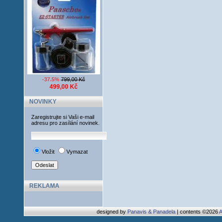
-37.5%
799,00 Kč
499,00 Kč
NOVINKY
Zaregistrujte si Vaši e-mail
adresu pro zasílání novinek.
Vložit
Vymazat
REKLAMA
designed by
Panavis & Panadela
| contents ©2026
A