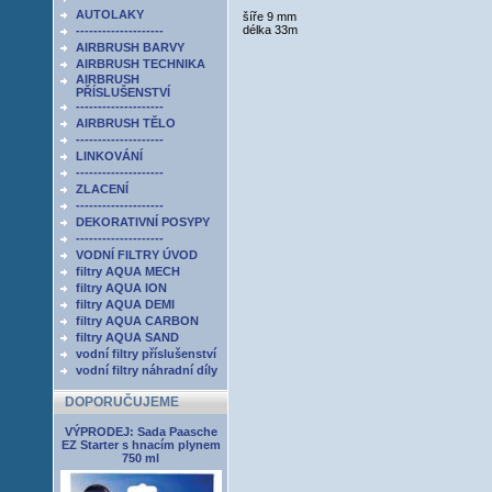
AUTOLAKY
šíře 9 mm
délka 33m
--------------------
AIRBRUSH BARVY
AIRBRUSH TECHNIKA
AIRBRUSH
PŘÍSLUŠENSTVÍ
--------------------
AIRBRUSH TĚLO
--------------------
LINKOVÁNÍ
--------------------
ZLACENÍ
--------------------
DEKORATIVNÍ POSYPY
--------------------
VODNÍ FILTRY ÚVOD
filtry AQUA MECH
filtry AQUA ION
filtry AQUA DEMI
filtry AQUA CARBON
filtry AQUA SAND
vodní filtry příslušenství
vodní filtry náhradní díly
DOPORUČUJEME
VÝPRODEJ: Sada Paasche
EZ Starter s hnacím plynem
750 ml