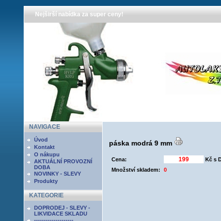
Nejširší nabídka za super ceny!
NAVIGACE
Úvod
páska modrá 9 mm
Kontakt
O nákupu
Cena:
Kč s 
AKTUÁLNÍ PROVOZNÍ
DOBA
Množství skladem:
0
NOVINKY - SLEVY
Produkty
KATEGORIE
DOPRODEJ - SLEVY -
LIKVIDACE SKLADU
--------------------