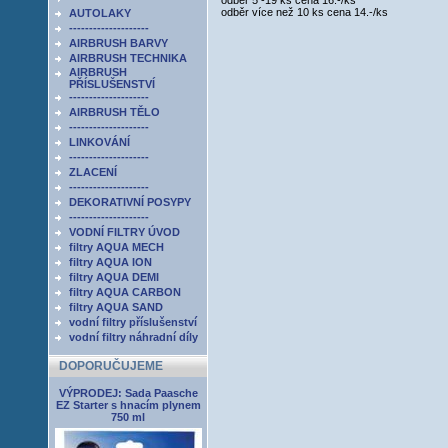
odběr 5 -19 ks cena 16.-/ks
odběr více než 10 ks cena 14.-/ks
AUTOLAKY
--------------------
AIRBRUSH BARVY
AIRBRUSH TECHNIKA
AIRBRUSH
PŘÍSLUŠENSTVÍ
--------------------
AIRBRUSH TĚLO
--------------------
LINKOVÁNÍ
--------------------
ZLACENÍ
--------------------
DEKORATIVNÍ POSYPY
--------------------
VODNÍ FILTRY ÚVOD
filtry AQUA MECH
filtry AQUA ION
filtry AQUA DEMI
filtry AQUA CARBON
filtry AQUA SAND
vodní filtry příslušenství
vodní filtry náhradní díly
DOPORUČUJEME
VÝPRODEJ: Sada Paasche
EZ Starter s hnacím plynem
750 ml