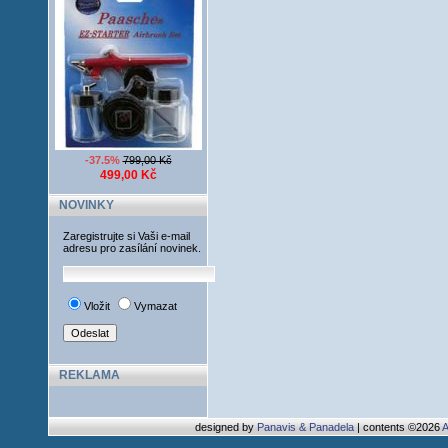
-37.5%
799,00 Kč
499,00 Kč
NOVINKY
Zaregistrujte si Vaši e-mail
adresu pro zasílání novinek.
Vložit
Vymazat
REKLAMA
designed by
Panavis & Panadela
| contents ©2026
A