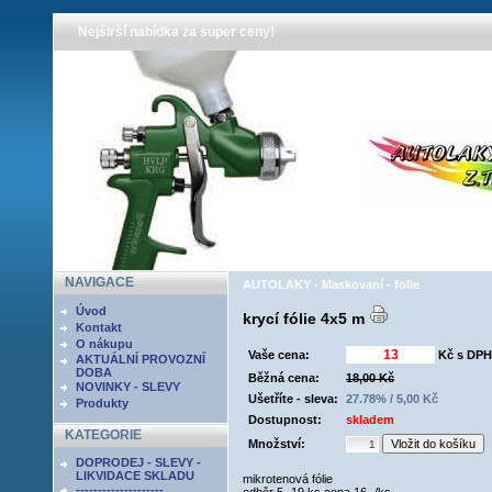
Nejširší nabídka za super ceny!
NAVIGACE
AUTOLAKY - Maskovaní - folie
Úvod
krycí fólie 4x5 m
Kontakt
O nákupu
Vaše cena:
Kč s DPH
AKTUÁLNÍ PROVOZNÍ
DOBA
Běžná cena:
18,00 Kč
NOVINKY - SLEVY
Ušetříte - sleva:
27.78% / 5,00 Kč
Produkty
Dostupnost:
skladem
KATEGORIE
Množství:
DOPRODEJ - SLEVY -
LIKVIDACE SKLADU
mikrotenová fólie
--------------------