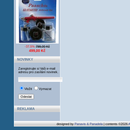
-37.5%
799,00 Kč
499,00 Kč
NOVINKY
Zaregistrujte si Vaši e-mail
adresu pro zasílání novinek.
Vložit
Vymazat
REKLAMA
designed by
Panavis & Panadela
| contents ©2026
A