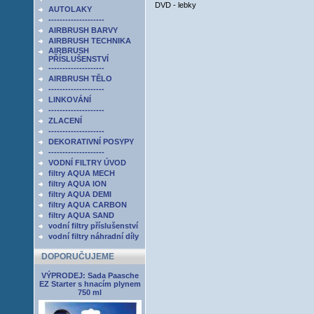
DVD - lebky
AUTOLAKY
--------------------
AIRBRUSH BARVY
AIRBRUSH TECHNIKA
AIRBRUSH
PŘÍSLUŠENSTVÍ
--------------------
AIRBRUSH TĚLO
--------------------
LINKOVÁNÍ
--------------------
ZLACENÍ
--------------------
DEKORATIVNÍ POSYPY
--------------------
VODNÍ FILTRY ÚVOD
filtry AQUA MECH
filtry AQUA ION
filtry AQUA DEMI
filtry AQUA CARBON
filtry AQUA SAND
vodní filtry příslušenství
vodní filtry náhradní díly
DOPORUČUJEME
VÝPRODEJ: Sada Paasche
EZ Starter s hnacím plynem
750 ml