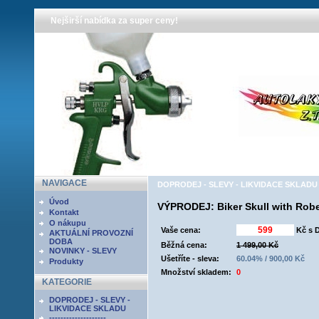
Nejširší nabídka za super ceny!
NAVIGACE
DOPRODEJ - SLEVY - LIKVIDACE SKLADU - A
Úvod
VÝPRODEJ: Biker Skull with Rob
Kontakt
O nákupu
Vaše cena:
Kč s 
AKTUÁLNÍ PROVOZNÍ
DOBA
Běžná cena:
1 499,00 Kč
NOVINKY - SLEVY
Ušetříte - sleva:
60.04% / 900,00 Kč
Produkty
Množství skladem:
0
KATEGORIE
DOPRODEJ - SLEVY -
LIKVIDACE SKLADU
--------------------