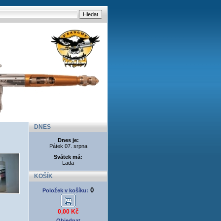
DNES
Dnes je:
Pátek 07. srpna
Svátek má:
Lada
KOŠÍK
0
Položek v košíku:
0,00 Kč
Objednat