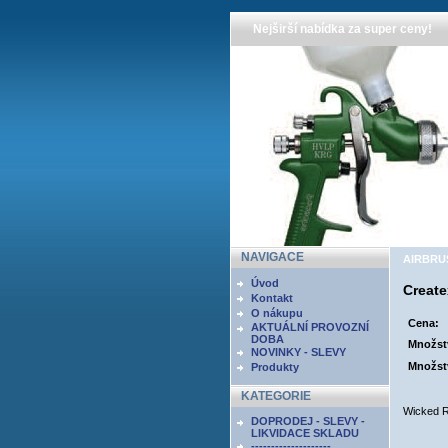
Nejširší nabídka za super ceny!
NAVIGACE
AIRBRUSH
Úvod
Creat
Kontakt
O nákupu
Cena:
AKTUÁLNÍ PROVOZNÍ
DOBA
Množst
NOVINKY - SLEVY
Množst
Produkty
KATEGORIE
Wicked R
DOPRODEJ - SLEVY -
LIKVIDACE SKLADU
--------------------