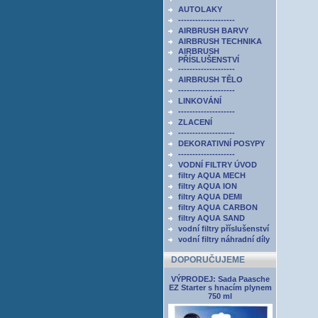
AUTOLAKY
--------------------
AIRBRUSH BARVY
AIRBRUSH TECHNIKA
AIRBRUSH
PŘÍSLUŠENSTVÍ
--------------------
AIRBRUSH TĚLO
--------------------
LINKOVÁNÍ
--------------------
ZLACENÍ
--------------------
DEKORATIVNÍ POSYPY
--------------------
VODNÍ FILTRY ÚVOD
filtry AQUA MECH
filtry AQUA ION
filtry AQUA DEMI
filtry AQUA CARBON
filtry AQUA SAND
vodní filtry příslušenství
vodní filtry náhradní díly
DOPORUČUJEME
VÝPRODEJ: Sada Paasche
EZ Starter s hnacím plynem
750 ml