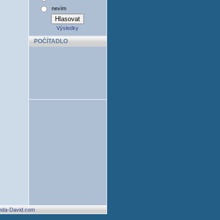
nevím
Výsledky
POČÍTADLO
nda-David.com