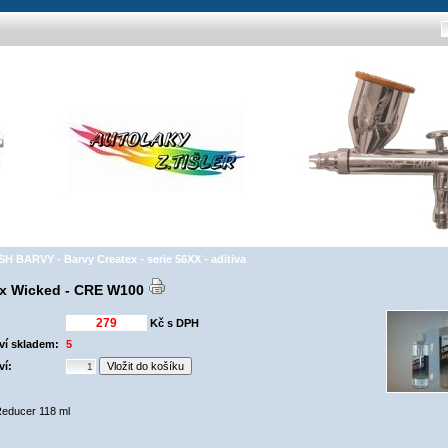
 BARVY - Barvy Createx - serie 56XX - aditiva
ex Wicked - CRE W100
Kč s DPH
ví skladem:
5
ví:
educer 118 ml