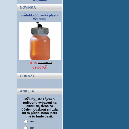
NOVINKA
nádobka VL velká plast -
výprodej
-50.3%
179,00 Kč
89,00 Kč
ODKAZY
ANKETA
Měli by, jste zájem o
pujčovnu vybavení na
airbrush, třeba za
účelem odzkoušení zda
mi to půjde, nebo jestli
mě to bude bavit.
ano
ne