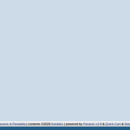
anavis & Panadela
| contents ©2026
Autolaky
| powered by
Panavis v2.8
&
Quick.Cart
&
Sta