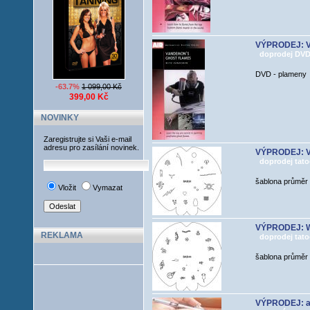
VÝPRODEJ: V
doprodej DVD,
DVD - plameny
-63.7%
1 099,00 Kč
399,00 Kč
NOVINKY
Zaregistrujte si Vaši e-mail
adresu pro zasílání novinek.
VÝPRODEJ: Va
doprodej tato
šablona průměr
Vložit
Vymazat
VÝPRODEJ: W
REKLAMA
doprodej tato
šablona průměr
VÝPRODEJ: ad