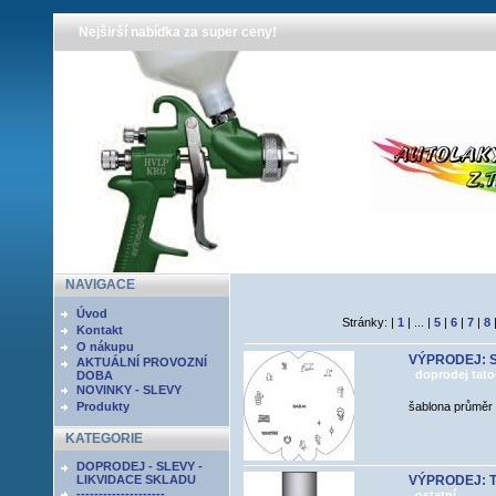
Nejširší nabídka za super ceny!
NAVIGACE
Úvod
Stránky: |
1
| ... |
5
|
6
|
7
|
8
Kontakt
O nákupu
VÝPRODEJ: S
AKTUÁLNÍ PROVOZNÍ
doprodej tato
DOBA
NOVINKY - SLEVY
Produkty
šablona průměr
KATEGORIE
DOPRODEJ - SLEVY -
LIKVIDACE SKLADU
VÝPRODEJ: Tl
--------------------
ostatní