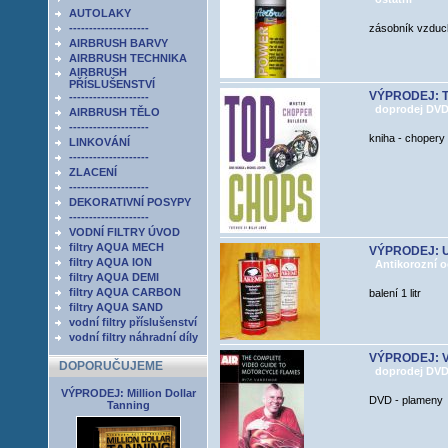
AUTOLAKY
--------------------
zásobník vzduch
AIRBRUSH BARVY
AIRBRUSH TECHNIKA
AIRBRUSH
PŘÍSLUŠENSTVÍ
VÝPRODEJ: T
--------------------
doprodej DVD,
AIRBRUSH TĚLO
--------------------
kniha - chopery
LINKOVÁNÍ
--------------------
ZLACENÍ
--------------------
DEKORATIVNÍ POSYPY
--------------------
VODNÍ FILTRY ÚVOD
filtry AQUA MECH
VÝPRODEJ: UB
filtry AQUA ION
Antikorozní oc
filtry AQUA DEMI
filtry AQUA CARBON
balení 1 litr
filtry AQUA SAND
vodní filtry příslušenství
vodní filtry náhradní díly
VÝPRODEJ: V
DOPORUČUJEME
doprodej DVD,
VÝPRODEJ: Million Dollar
DVD - plameny
Tanning