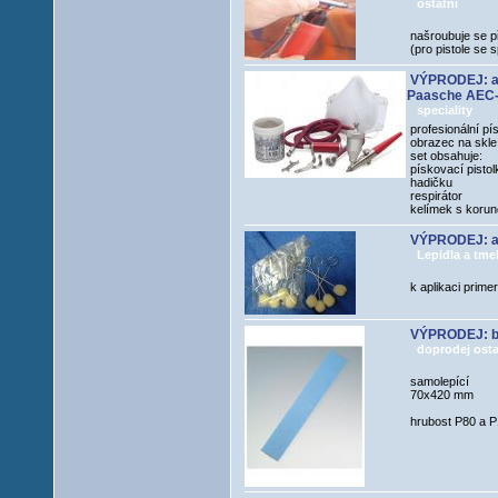
ostatní
našroubuje se p
(pro pistole se
VÝPRODEJ: air
Paasche AEC
speciality
profesionální pí
obrazec na skle
set obsahuje:
pískovací pistol
hadičku
respirátor
kelímek s koru
VÝPRODEJ: ap
Lepidla a tme
k aplikaci prime
VÝPRODEJ: br
doprodej osta
samolepící
70x420 mm
hrubost P80 a P