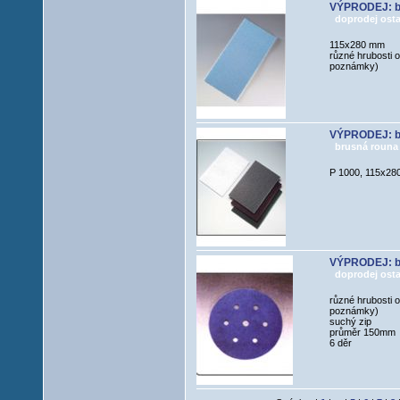
VÝPRODEJ: b
doprodej osta
115x280 mm
různé hrubosti 
poznámky)
VÝPRODEJ: br
brusná rouna
P 1000, 115x2
VÝPRODEJ: br
doprodej osta
různé hrubosti 
poznámky)
suchý zip
průměr 150mm
6 děr