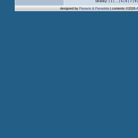
Stránky: |
1
| ... |
5
|
6
|
7
|
8
designed by
Panavis & Panadela
| contents ©2026
A